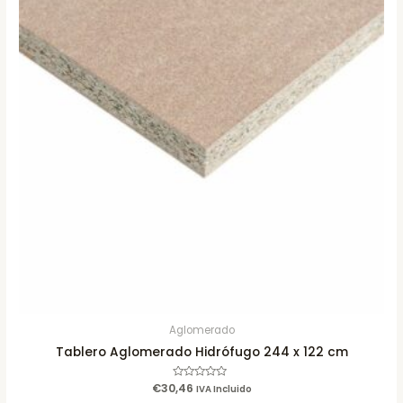
Aglomerado
Tablero Aglomerado Hidrófugo 244 x 122 cm
€
30,46
Rated
IVA Incluido
0