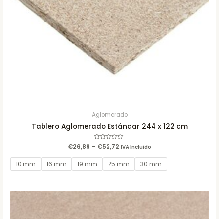
Aglomerado
Tablero Aglomerado Estándar 244 x 122 cm
€
26,89
–
Rated
€
52,72
IVA Incluido
0
out
of
10 mm
16 mm
19 mm
25 mm
30 mm
5