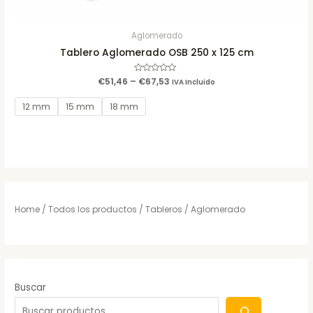
Aglomerado
Tablero Aglomerado OSB 250 x 125 cm
€
51,46
–
Rated
€
67,53
IVA Incluido
0
out
of
12 mm
15 mm
18 mm
5
Home
/
Todos los productos
/
Tableros
/ Aglomerado
Buscar